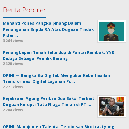
Berita Populer
Menanti Polres Pangkalpinang Dalam
Penanganan Bripda RA Atas Dugaan Tindak
Pidan…
3,264 views
Penangkapan Timah Selundup di Pantai Rambak, YNR
Diduga Sebagai Pemilik Barang
2,328 views
OPINI — Bangka Go Digital: Mengukur Keberhasilan
Transformasi Digital Layanan Pu…
2,271 views
Kejaksaan Agung Periksa Dua Saksi Terkait
Dugaan Korupsi Tata Niaga Timah di PT …
2,204 views
OPINI: Manajemen Talenta: Terobosan Birokrasi yang