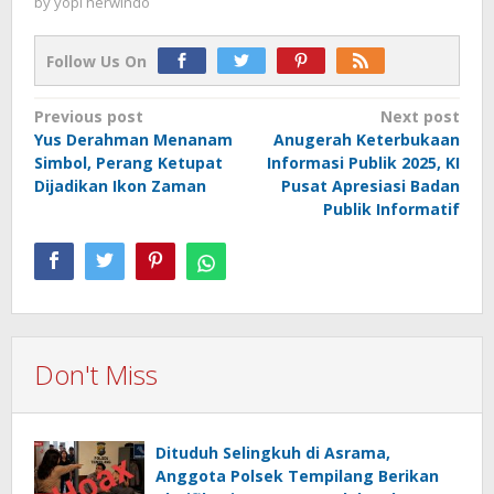
by
yopi herwindo
Follow Us On
Post
Previous post
Next post
Yus Derahman Menanam
Anugerah Keterbukaan
navigation
Simbol, Perang Ketupat
Informasi Publik 2025, KI
Dijadikan Ikon Zaman
Pusat Apresiasi Badan
Publik Informatif
Don't Miss
Dituduh Selingkuh di Asrama,
Anggota Polsek Tempilang Berikan