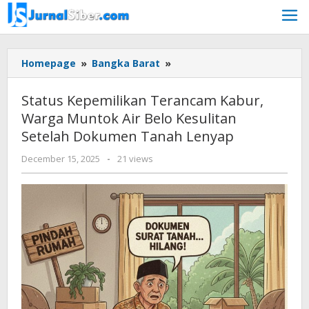
Skip
to
content
Status
Homepage
»
Bangka Barat
»
Kepemilikan
Terancam
Status Kepemilikan Terancam Kabur,
Kabur,
Warga Muntok Air Belo Kesulitan
Warga
Setelah Dokumen Tanah Lenyap
Muntok
Air
by
December 15, 2025
-
21 views
Belo
yopi
Kesulitan
herwindo
Setelah
Dokumen
Tanah
Lenyap