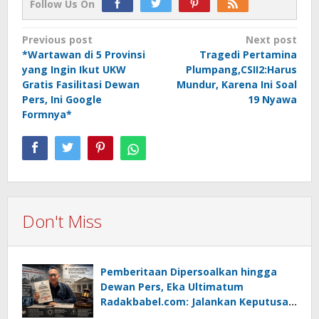
Follow Us On
Post
Previous post
Next post
*Wartawan di 5 Provinsi
Tragedi Pertamina
navigation
yang Ingin Ikut UKW
Plumpang,CSII2:Harus
Gratis Fasilitasi Dewan
Mundur, Karena Ini Soal
Pers, Ini Google
19 Nyawa
Formnya*
Don't Miss
Pemberitaan Dipersoalkan hingga
Dewan Pers, Eka Ultimatum
Radakbabel.com: Jalankan Keputusan
atau Tempuh Jalur Hukum