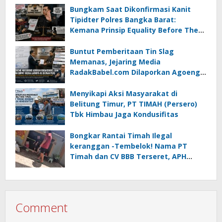
Bungkam Saat Dikonfirmasi Kanit
Tipidter Polres Bangka Barat:
Kemana Prinsip Equality Before The
Law?
Buntut Pemberitaan Tin Slag
Memanas, Jejaring Media
RadakBabel.com Dilaporkan Agoeng
Noegroho ke Dewan Pers
Menyikapi Aksi Masyarakat di
Belitung Timur, PT TIMAH (Persero)
Tbk Himbau Jaga Kondusifitas
Bongkar Rantai Timah Ilegal
keranggan -Tembelok! Nama PT
Timah dan CV BBB Terseret, APH
Didesak Jangan “Masuk Angin”!
Comment