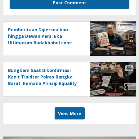
Pemberitaan Dipersoalkan
hingga Dewan Pers, Eka
Ultimatum Radakbabel.com:
Jalankan Keputusan atau
Tempuh Jalur Hukum
Bungkam Saat Dikonfirmasi
Kanit Tipidter Polres Bangka
Barat: Kemana Prinsip Equality
Before The Law?
View More