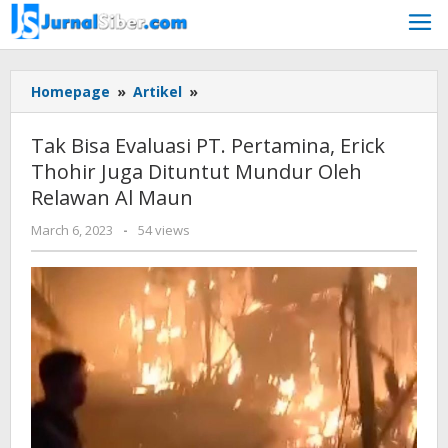
Skip
to
content
Tak
Homepage
»
Artikel
»
Bisa
Evaluasi
Tak Bisa Evaluasi PT. Pertamina, Erick
PT.
Thohir Juga Dituntut Mundur Oleh
Pertamina,
Relawan Al Maun
Erick
Thohir
by
March 6, 2023
-
54 views
Juga
Jurnalsiber
Dituntut
Mundur
Oleh
Relawan
Al
Maun