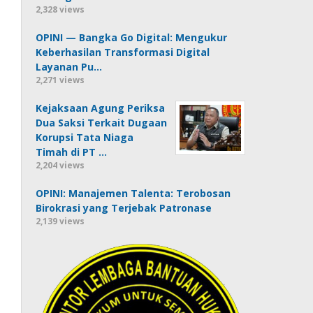
2,328 views
OPINI — Bangka Go Digital: Mengukur
Keberhasilan Transformasi Digital
Layanan Pu…
2,271 views
Kejaksaan Agung Periksa
Dua Saksi Terkait Dugaan
Korupsi Tata Niaga
Timah di PT …
2,204 views
OPINI: Manajemen Talenta: Terobosan
Birokrasi yang Terjebak Patronase
2,139 views