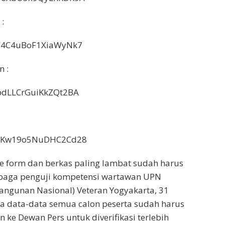
:
e/F4C4uBoF1XiaWyNk7
n :
e/pdLLCrGuiKkZQt2BA
e/cKw19o5NuDHC2Cd28
e form dan berkas paling lambat sudah harus
mbaga penguji kompetensi wartawan UPN
angunan Nasional) Veteran Yogyakarta, 31
a data-data semua calon peserta sudah harus
 ke Dewan Pers untuk diverifikasi terlebih