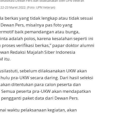
difasilitasi Dewan Pers dan dilaksanakan oleh UPN Veteran
 22-23 Maret 2022. (Foto: UPN Veteran)
a berkas yang tidak lengkap atau tidak sesuai
Dewan Pers, misalnya pas foto yang
rmotif baik pemandangan atau bunga,
nta adalah polos, karena kesalahan seperti ini
roses verifikasi berkas,” papar doktor alumni
wan Redaksi Majalah Siber Indonesia
 itu.
Susilastuti, sebelum dilaksanakan UKW akan
ahulu pra-UKW secara daring. Dari hasil seleksi
 akan ditentukan para calon peserta dan
. Semua peserta pra-UKW akan mendapatkan
pengganti paket data dari Dewan Pers.
ai waktu pelaksanaan kegiatan, akan