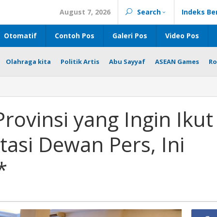
August 7, 2026
Search
Indeks Be
Otomatif
Contoh Pos
Galeri Pos
Video Pos
Olahraga kita
Politik Artis
Abu Sayyaf
ASEAN Games
Ro
rovinsi yang Ingin Ikut
tasi Dewan Pers, Ini
*