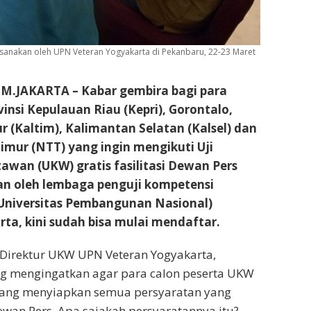
aksanakan oleh UPN Veteran Yogyakarta di Pekanbaru, 22-23 Maret
.JAKARTA – Kabar gembira bagi para
insi Kepulauan Riau (Kepri), Gorontalo,
 (Kaltim), Kalimantan Selatan (Kalsel) dan
mur (NTT) yang ingin mengikuti Uji
wan (UKW) gratis fasilitasi Dewan Pers
an oleh lembaga penguji kompetensi
niversitas Pembangunan Nasional)
ta, kini sudah bisa mulai mendaftar.
Direktur UKW UPN Veteran Yogyakarta,
ng mengingatkan agar para calon peserta UKW
arang menyiapkan semua persyaratan yang
ewan Pers. Apa sajakah persyaratannya itu?