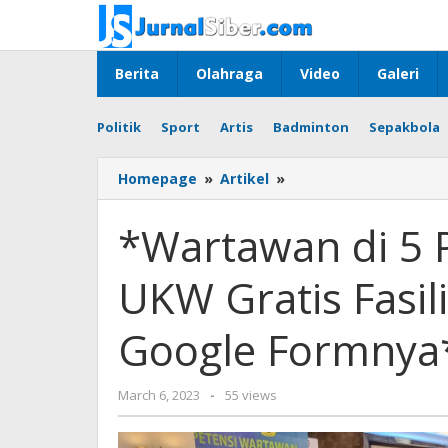
Skip
to
content
Berita
Olahraga
Video
Galeri
Politik
Sport
Artis
Badminton
Sepakbola
*Wartawan
Homepage
»
Artikel
»
di
5
*Wartawan di 5 P
Provinsi
yang
UKW Gratis Fasili
Ingin
Ikut
UKW
Google Formnya
Gratis
Fasilitasi
Dewan
by
March 6, 2023
-
55 views
Pers,
Jurnalsiber
Ini