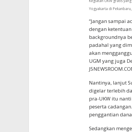
Kegiatan UKW gratis yang 
Yogyakarta di Pekanbaru,
“Jangan sampai ad
dengan ketentuan 
backgroundnya be
padahal yang dimi
akan mengganggu p
UGM yang juga De
J5NEWSROOM.COM
Nantinya, lanjut 
digelar terlebih d
pra-UKW itu nanti
peserta cadangan
penggantian dana 
Sedangkan mengen