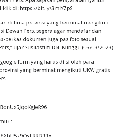
klik di: https://bit.ly/3mlYZpS
an di lima provinsi yang berminat mengikuti
iasi Dewan Pers, segera agar mendafar dan
s-berkas dokumen juga pas foto sesuai
rs,” ujar Susilastuti DN, Minggu (05/03/2023).
 google form yang harus diisi oleh para
provinsi yang berminat mengikuti UKW gratis
rs.
/cBdnUx5JqoKgJeR96
mur :
e/P6XbU5x9QyLRRDR9A