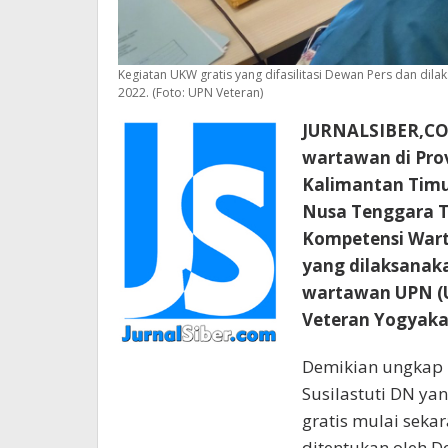
Kegiatan UKW gratis yang difasilitasi Dewan Pers dan dil
2022. (Foto: UPN Veteran)
JURNALSIBER,COM
wartawan di Prov
Kalimantan Timur
Nusa Tenggara Ti
Kompetensi Warta
yang dilaksanak
wartawan UPN (U
Veteran Yogyakar
Demikian ungkap 
Susilastuti DN ya
gratis mulai sek
ditentukan oleh D