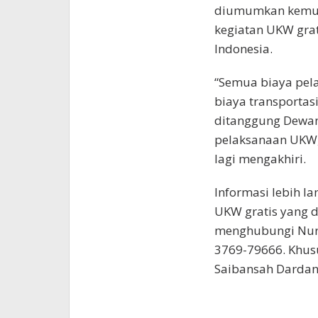
diumumkan kemudi
kegiatan UKW grati
Indonesia.
“Semua biaya pela
biaya transportas
ditanggung Dewan
pelaksanaan UKW,”
lagi mengakhiri.
Informasi lebih l
UKW gratis yang di
menghubungi Nurg
3769-79666. Khus
Saibansah Dardani