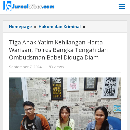
Skip
to
content
Tiga
Homepage
»
Hukum dan Kriminal
»
Anak
Yatim
Tiga Anak Yatim Kehilangan Harta
Kehilangan
Warisan, Polres Bangka Tengah dan
Harta
Ombudsman Babel Diduga Diam
Warisan,
Polres
by
September 7, 2024
-
83 views
Bangka
Jurnalsiber
Tengah
dan
Ombudsman
Babel
Diduga
Diam