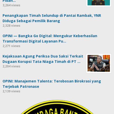
Pidan…
3,264 views
Penangkapan Timah Selundup di Pantai Rambak, YNR
Diduga Sebagai Pemilik Barang
2,328 views
OPINI — Bangka Go Digital: Mengukur Keberhasilan
Transformasi Digital Layanan Pu…
2,271 views
Kejaksaan Agung Periksa Dua Saksi Terkait
Dugaan Korupsi Tata Niaga Timah di PT …
2,204 views
OPINI: Manajemen Talenta: Terobosan Birokrasi yang
Terjebak Patronase
2,139 views