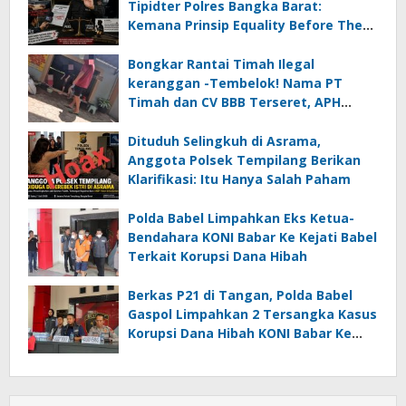
Tipidter Polres Bangka Barat:
Kemana Prinsip Equality Before The
Law?
Bongkar Rantai Timah Ilegal
keranggan -Tembelok! Nama PT
Timah dan CV BBB Terseret, APH
Didesak Jangan “Masuk Angin”!
Dituduh Selingkuh di Asrama,
Anggota Polsek Tempilang Berikan
Klarifikasi: Itu Hanya Salah Paham
Polda Babel Limpahkan Eks Ketua-
Bendahara KONI Babar Ke Kejati Babel
Terkait Korupsi Dana Hibah
Berkas P21 di Tangan, Polda Babel
Gaspol Limpahkan 2 Tersangka Kasus
Korupsi Dana Hibah KONI Babar Ke
Kejati Babel