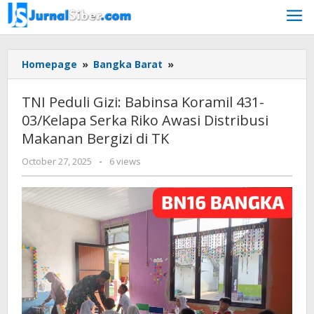
Skip
to
content
TNI
Homepage
»
Bangka Barat
»
Peduli
Gizi:
TNI Peduli Gizi: Babinsa Koramil 431-
Babinsa
03/Kelapa Serka Riko Awasi Distribusi
Koramil
Makanan Bergizi di TK
431-
03/Kelapa
by
October 27, 2025
-
6 views
Serka
yopi
Riko
herwindo
Awasi
Distribusi
Makanan
Bergizi
di
TK