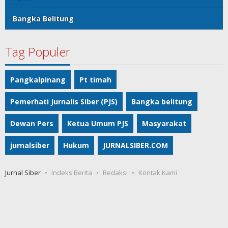
Bangka Belitung
Tag Populer
Pangkalpinang
Pt timah
Pemerhati Jurnalis Siber (PJS)
Bangka belitung
Dewan Pers
Ketua Umum PJS
Masyarakat
jurnalsiber
Hukum
JURNALSIBER.COM
Jurnal Siber
Indeks Berita
Redaksi
Kontak Kami