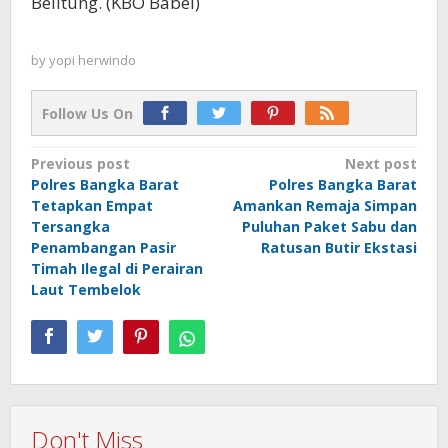
Belitung. (KBO Babel)
by
yopi herwindo
Follow Us On
Post
Previous post
Next post
Polres Bangka Barat
Polres Bangka Barat
navigation
Tetapkan Empat
Amankan Remaja Simpan
Tersangka
Puluhan Paket Sabu dan
Penambangan Pasir
Ratusan Butir Ekstasi
Timah Ilegal di Perairan
Laut Tembelok
Don't Miss