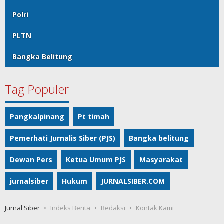
Polri
PLTN
Bangka Belitung
Tag Populer
Pangkalpinang
Pt timah
Pemerhati Jurnalis Siber (PJS)
Bangka belitung
Dewan Pers
Ketua Umum PJS
Masyarakat
jurnalsiber
Hukum
JURNALSIBER.COM
Jurnal Siber
Indeks Berita
Redaksi
Kontak Kami