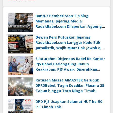
Buntut Pemberitaan Tin Slag
Memanas, Jejaring Media
RadakBabel.com Dilaporkan Agoeng
Noegroho ke Dewan Pers
Dewan Pers Putuskan Jejaring
Radakbabel.com Langgar Kode Etik
Jurnalistik, Wajib Muat Hak Jawab dan
Minta Maaf
Silaturahmi Ditjenpas Babel Ke Kantor
PJS Babel Berlangsung Penuh
Keakraban, PJS Award Diserahkan
kepada Ade Agustina
Ratusan Massa AlMASTER Geruduk
DPRDBabel, Tagih Keadilan Plasma 28
Tahun hingga Tata Niaga Timah
DPD PJS Ucapkan Selamat HUT ke-50
PT Timah Tbk