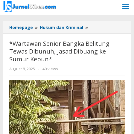
Skip
to
content
*Wartawan
Homepage
»
Hukum dan Kriminal
»
Senior
Bangka
*Wartawan Senior Bangka Belitung
Belitung
Tewas Dibunuh, Jasad Dibuang ke
Tewas
Sumur Kebun*
Dibunuh,
Jasad
by
August 8, 2025
-
40 views
Dibuang
yopi
ke
herwindo
Sumur
Kebun*