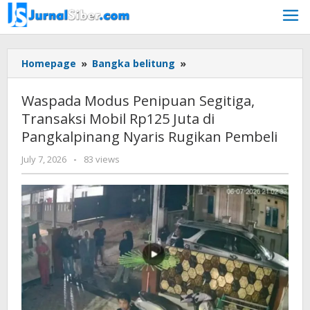
Skip
to
content
Waspada
Homepage
»
Bangka belitung
»
Modus
Penipuan
Waspada Modus Penipuan Segitiga,
Segitiga,
Transaksi Mobil Rp125 Juta di
Transaksi
Pangkalpinang Nyaris Rugikan Pembeli
Mobil
Rp125
by
July 7, 2026
-
83 views
Juta
Budiyanto
di
Pangkalpinang
Nyaris
Rugikan
Pembeli