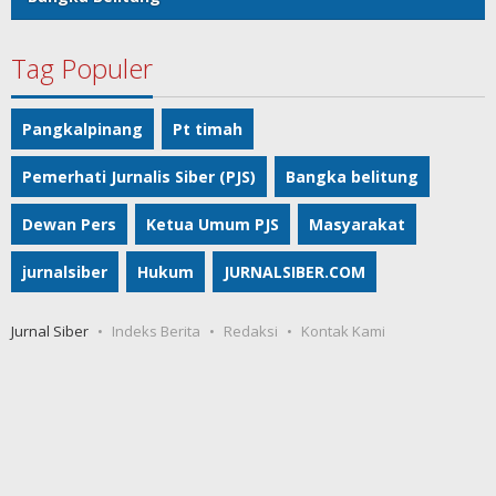
Tag Populer
Pangkalpinang
Pt timah
Pemerhati Jurnalis Siber (PJS)
Bangka belitung
Dewan Pers
Ketua Umum PJS
Masyarakat
jurnalsiber
Hukum
JURNALSIBER.COM
Jurnal Siber
Indeks Berita
Redaksi
Kontak Kami