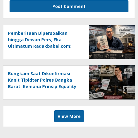
Pemberitaan Dipersoalkan
hingga Dewan Pers, Eka
Ultimatum Radakbabel.com:
Jalankan Keputusan atau
Tempuh Jalur Hukum
Bungkam Saat Dikonfirmasi
Kanit Tipidter Polres Bangka
Barat: Kemana Prinsip Equality
Before The Law?
View More