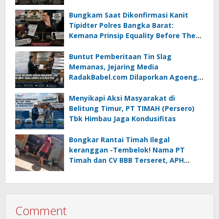
atau Tempuh Jalur Hukum
Bungkam Saat Dikonfirmasi Kanit
Tipidter Polres Bangka Barat:
Kemana Prinsip Equality Before The
Law?
Buntut Pemberitaan Tin Slag
Memanas, Jejaring Media
RadakBabel.com Dilaporkan Agoeng
Noegroho ke Dewan Pers
Menyikapi Aksi Masyarakat di
Belitung Timur, PT TIMAH (Persero)
Tbk Himbau Jaga Kondusifitas
Bongkar Rantai Timah Ilegal
keranggan -Tembelok! Nama PT
Timah dan CV BBB Terseret, APH
Didesak Jangan “Masuk Angin”!
Comment