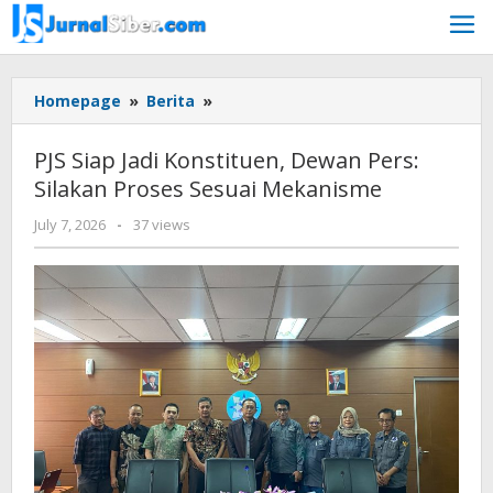
Skip
to
content
PJS
Homepage
»
Berita
»
Siap
Jadi
PJS Siap Jadi Konstituen, Dewan Pers:
Konstituen,
Silakan Proses Sesuai Mekanisme
Dewan
Pers:
by
July 7, 2026
-
37 views
Silakan
Budiyanto
Proses
Sesuai
Mekanisme