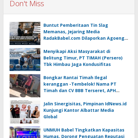
Don't Miss
Buntut Pemberitaan Tin Slag
Memanas, Jejaring Media
RadakBabel.com Dilaporkan Agoeng
Noegroho ke Dewan Pers
Menyikapi Aksi Masyarakat di
Belitung Timur, PT TIMAH (Persero)
Tbk Himbau Jaga Kondusifitas
Bongkar Rantai Timah Ilegal
keranggan -Tembelok! Nama PT
Timah dan CV BBB Terseret, APH
Didesak Jangan “Masuk Angin”!
Jalin Sinergisitas, Pimpinan IdNews.id
Kunjungi Kantor Albattar Media
Global
UNMUH Babel Tingkatkan Kapasitas
Humas, Dorong Penguatan Reputasi