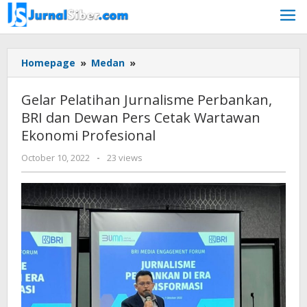
Skip
to
content
Gelar
Homepage
»
Medan
»
Pelatihan
Jurnalisme
Gelar Pelatihan Jurnalisme Perbankan,
Perbankan,
BRI dan Dewan Pers Cetak Wartawan
BRI
Ekonomi Profesional
dan
Dewan
by
October 10, 2022
-
23 views
Pers
Jurnalsiber
Cetak
Wartawan
Ekonomi
Profesional