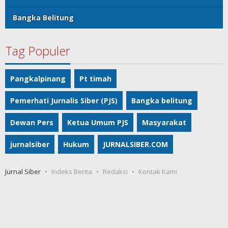
Bangka Belitung
Tag Populer
Pangkalpinang
Pt timah
Pemerhati Jurnalis Siber (PJS)
Bangka belitung
Dewan Pers
Ketua Umum PJS
Masyarakat
jurnalsiber
Hukum
JURNALSIBER.COM
Jurnal Siber
Indeks Berita
Redaksi
Kontak Kami