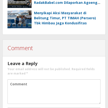
RadakBabel.com Dilaporkan Agoeng
Noegroho ke Dewan Pers
Menyikapi Aksi Masyarakat di
Belitung Timur, PT TIMAH (Persero)
Tbk Himbau Jaga Kondusifitas
Comment
Leave a Reply
Your email address will not be published.
Required fields
are marked
*