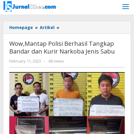
Skip
to
content
Wow,Mantap
Homepage
»
Artikel
»
Polisi
Berhasil
Wow,Mantap Polisi Berhasil Tangkap
Tangkap
Bandar dan Kurir Narkoba Jenis Sabu
Bandar
dan
by
February 11, 2023
-
68 views
Kurir
Jurnalsiber
Narkoba
Jenis
Sabu