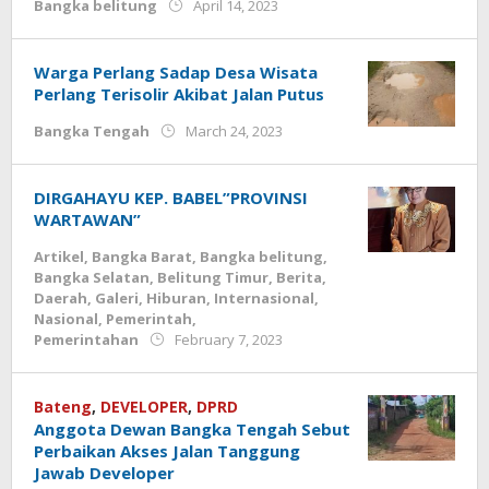
by
Bangka belitung
April 14, 2023
Jurnalsiber
Warga Perlang Sadap Desa Wisata
Perlang Terisolir Akibat Jalan Putus
by
Bangka Tengah
March 24, 2023
Jurnalsiber
DIRGAHAYU KEP. BABEL”PROVINSI
WARTAWAN”
Artikel
,
Bangka Barat
,
Bangka belitung
,
Bangka Selatan
,
Belitung Timur
,
Berita
,
Daerah
,
Galeri
,
Hiburan
,
Internasional
,
Nasional
,
Pemerintah
,
by
Pemerintahan
February 7, 2023
Jurnalsiber
Bateng
,
DEVELOPER
,
DPRD
Anggota Dewan Bangka Tengah Sebut
Perbaikan Akses Jalan Tanggung
Jawab Developer