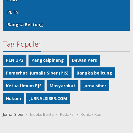
PLTN
Bangka Belitung
Tag Populer
PLN UP3
Pangkalpinang
Dewan Pers
Pemerhati Jurnalis Siber (PJS)
Bangka belitung
Ketua Umum PJS
Masyarakat
jurnalsiber
Hukum
JURNALSIBER.COM
Jurnal Siber
Indeks Berita
Redaksi
Kontak Kami