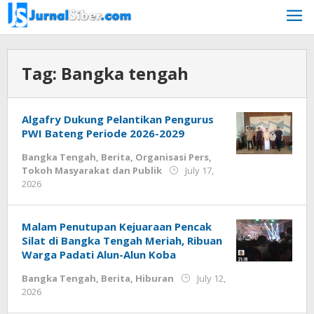
Skip
to
content
Tag:
Bangka tengah
Algafry Dukung Pelantikan Pengurus
PWI Bateng Periode 2026-2029
Bangka Tengah
,
Berita
,
Organisasi Pers
,
Tokoh Masyarakat dan Publik
July 17,
by
2026
Budiyanto
Malam Penutupan Kejuaraan Pencak
Silat di Bangka Tengah Meriah, Ribuan
Warga Padati Alun-Alun Koba
Bangka Tengah
,
Berita
,
Hiburan
July 12,
by
2026
Budiyanto