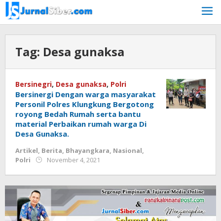
Skip
to
content
Tag:
Desa gunaksa
Bersinegri
,
Desa gunaksa
,
Polri
Bersinergi Dengan warga masyarakat
Personil Polres Klungkung Bergotong
royong Bedah Rumah serta bantu
material Perbaikan rumah warga Di
Desa Gunaksa.
Artikel
,
Berita
,
Bhayangkara
,
Nasional
,
by
Polri
November 4, 2021
Jurnalsiber