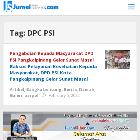
Skip
to
content
Tag:
DPC PSI
Pengabdian Kepada Masyarakat DPD
PSI Pangkalpinang Gelar Sunat Masal
Baksos Pelayanan Kesehatan Kepada
Masyarakat, DPD PSI Kota
Pangkalpinang Gelar Sunat Masal
Artikel
,
Bangka belitung
,
Berita
,
Daerah
,
by
Galeri
,
parpol
February 5, 2022
Jurnalsiber