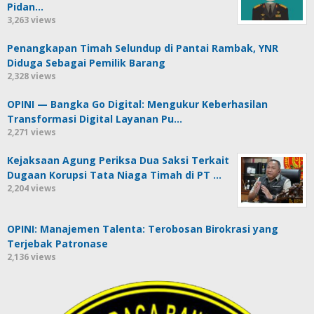
Pidan…
3,263 views
Penangkapan Timah Selundup di Pantai Rambak, YNR
Diduga Sebagai Pemilik Barang
2,328 views
OPINI — Bangka Go Digital: Mengukur Keberhasilan
Transformasi Digital Layanan Pu…
2,271 views
Kejaksaan Agung Periksa Dua Saksi Terkait
Dugaan Korupsi Tata Niaga Timah di PT …
2,204 views
OPINI: Manajemen Talenta: Terobosan Birokrasi yang
Terjebak Patronase
2,136 views