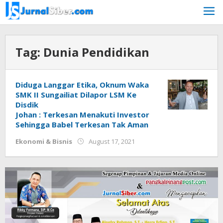
Skip
to
content
Tag:
Dunia Pendidikan
Diduga Langgar Etika, Oknum Waka
SMK II Sungailiat Dilapor LSM Ke
Disdik
Johan : Terkesan Menakuti Investor
Sehingga Babel Terkesan Tak Aman
by
Ekonomi & Bisnis
August 17, 2021
Jurnalsiber