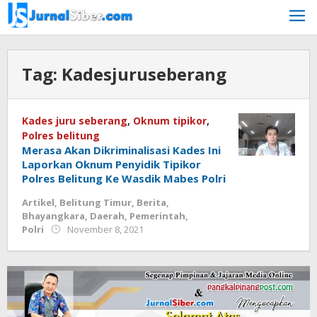
Skip
to
content
Tag:
Kadesjuruseberang
Kades juru seberang
,
Oknum tipikor
,
Polres belitung
Merasa Akan Dikriminalisasi Kades Ini
Laporkan Oknum Penyidik Tipikor
Polres Belitung Ke Wasdik Mabes Polri
Artikel
,
Belitung Timur
,
Berita
,
Bhayangkara
,
Daerah
,
Pemerintah
,
by
Polri
November 8, 2021
Jurnalsiber