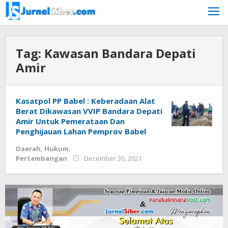
Skip
to
content
Tag:
Kawasan Bandara Depati
Amir
Kasatpol PP Babel : Keberadaan Alat
Berat Dikawasan VVIP Bandara Depati
Amir Untuk Pemerataan Dan
Penghijauan Lahan Pemprov Babel
Daerah
,
Hukum
,
by
Pertambangan
December 30, 2021
Jurnalsiber