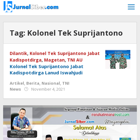
Skip
to
content
Tag:
Kolonel Tek Suprijantono
Dilantik
,
Kolonel Tek Suprijantono Jabat
Kadispotdirga
,
Magetan
,
TNI AU
Kolonel Tek Suprijantono Jabat
Kadispotdirga Lanud Iswahjudi
Artikel
,
Berita
,
Nasional
,
TNI
by
News
November 4, 2021
Jurnalsiber