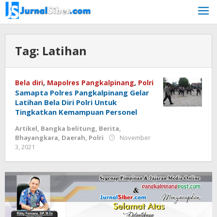
Skip
to
content
Tag:
Latihan
Bela diri
,
Mapolres Pangkalpinang
,
Polri
Samapta Polres Pangkalpinang Gelar
Latihan Bela Diri Polri Untuk
Tingkatkan Kemampuan Personel
Artikel
,
Bangka belitung
,
Berita
,
Bhayangkara
,
Daerah
,
Polri
November
by
3, 2021
Jurnalsiber