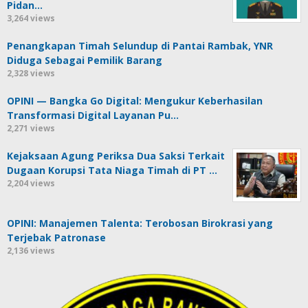
Pidan…
3,264 views
Penangkapan Timah Selundup di Pantai Rambak, YNR
Diduga Sebagai Pemilik Barang
2,328 views
OPINI — Bangka Go Digital: Mengukur Keberhasilan
Transformasi Digital Layanan Pu…
2,271 views
Kejaksaan Agung Periksa Dua Saksi Terkait
Dugaan Korupsi Tata Niaga Timah di PT …
2,204 views
OPINI: Manajemen Talenta: Terobosan Birokrasi yang
Terjebak Patronase
2,136 views