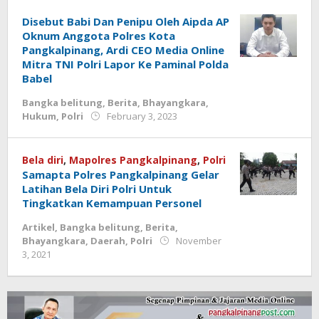
Disebut Babi Dan Penipu Oleh Aipda AP
Oknum Anggota Polres Kota
Pangkalpinang, Ardi CEO Media Online
Mitra TNI Polri Lapor Ke Paminal Polda
Babel
Bangka belitung
,
Berita
,
Bhayangkara
,
by
Hukum
,
Polri
February 3, 2023
Jurnalsiber
Bela diri
,
Mapolres Pangkalpinang
,
Polri
Samapta Polres Pangkalpinang Gelar
Latihan Bela Diri Polri Untuk
Tingkatkan Kemampuan Personel
Artikel
,
Bangka belitung
,
Berita
,
Bhayangkara
,
Daerah
,
Polri
November
by
3, 2021
Jurnalsiber