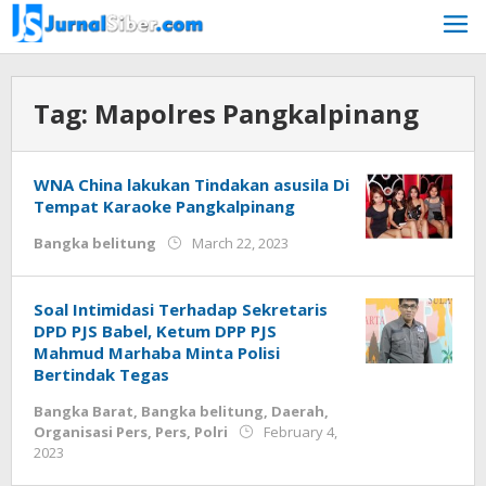
Skip
to
content
Tag:
Mapolres Pangkalpinang
WNA China lakukan Tindakan asusila Di
Tempat Karaoke Pangkalpinang
by
Bangka belitung
March 22, 2023
Jurnalsiber
Soal Intimidasi Terhadap Sekretaris
DPD PJS Babel, Ketum DPP PJS
Mahmud Marhaba Minta Polisi
Bertindak Tegas
Bangka Barat
,
Bangka belitung
,
Daerah
,
Organisasi Pers
,
Pers
,
Polri
February 4,
by
2023
Jurnalsiber