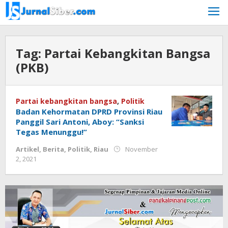
Skip
to
content
Tag:
Partai Kebangkitan Bangsa
(PKB)
Partai kebangkitan bangsa
,
Politik
Badan Kehormatan DPRD Provinsi Riau
Panggil Sari Antoni, Aboy: “Sanksi
Tegas Menunggu!”
Artikel
,
Berita
,
Politik
,
Riau
November
by
2, 2021
Jurnalsiber