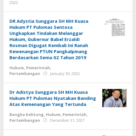
by
2022
Jurnalsiber
DR Adystia Sunggara SH MH Kuasa
Hukum PT Pulomas Sentosa
Ungkapkan Tindakan Melanggar
Hukum, Gubernur Babel Erzaldi
Rosman Digugat Kembali Ini Ranah
Kewenangan PTUN Pangkalpinang
Berdasarkan Sema 02 Tahun 2019
Hukum
,
Pemerintah
,
by
Pertambangan
January 30, 2022
Jurnalsiber
Dr Adistya Sunggara SH MH Kuasa
Hukum PT Pulomas Nyatakan Banding
Atas Kemenangan Yang Tertunda
Bangka belitung
,
Hukum
,
Pemerintah
,
by
Pertambangan
December 31, 2021
Jurnalsiber