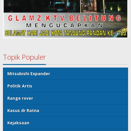
Topik Populer
Mitsubishi Expander
Politik Artis
Range rover
Kasus dr Ratna
Kejaksaan