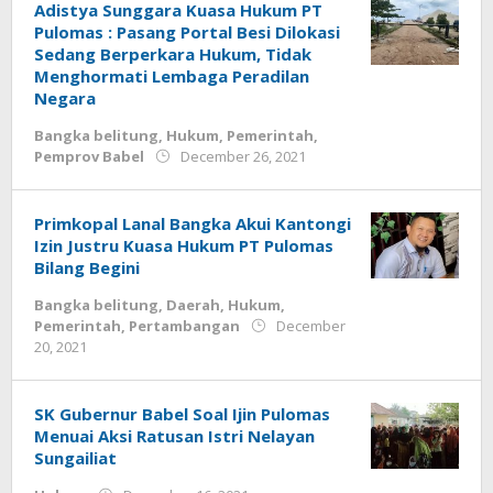
Adistya Sunggara Kuasa Hukum PT
Pulomas : Pasang Portal Besi Dilokasi
Sedang Berperkara Hukum, Tidak
Menghormati Lembaga Peradilan
Negara
Bangka belitung
,
Hukum
,
Pemerintah
,
by
Pemprov Babel
December 26, 2021
Jurnalsiber
Primkopal Lanal Bangka Akui Kantongi
Izin Justru Kuasa Hukum PT Pulomas
Bilang Begini
Bangka belitung
,
Daerah
,
Hukum
,
Pemerintah
,
Pertambangan
December
by
20, 2021
Jurnalsiber
SK Gubernur Babel Soal Ijin Pulomas
Menuai Aksi Ratusan Istri Nelayan
Sungailiat