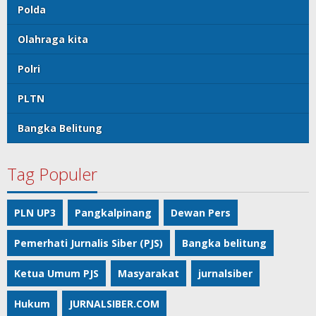
Polda
Olahraga kita
Polri
PLTN
Bangka Belitung
Tag Populer
PLN UP3
Pangkalpinang
Dewan Pers
Pemerhati Jurnalis Siber (PJS)
Bangka belitung
Ketua Umum PJS
Masyarakat
jurnalsiber
Hukum
JURNALSIBER.COM