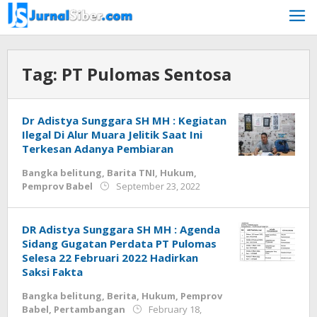
Skip
to
content
Tag:
PT Pulomas Sentosa
Dr Adistya Sunggara SH MH : Kegiatan
Ilegal Di Alur Muara Jelitik Saat Ini
Terkesan Adanya Pembiaran
Bangka belitung
,
Barita TNI
,
Hukum
,
by
Pemprov Babel
September 23, 2022
admin
DR Adistya Sunggara SH MH : Agenda
Sidang Gugatan Perdata PT Pulomas
Selesa 22 Februari 2022 Hadirkan
Saksi Fakta
Bangka belitung
,
Berita
,
Hukum
,
Pemprov
Babel
,
Pertambangan
February 18,