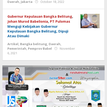
by
Daerah
,
Jakarta
October 18, 2022
Jurnalsiber
Gubernur Kepulauan Bangka Belitung
,
Johan Murod Babelionia
,
PT Pulomas
Menguji Kebijakan Gubernur
Kepulauan Bangka Belitung, Dipuji
Atau Dimaki
Artikel
,
Bangka belitung
,
Daerah
,
Pemerintah
,
Pemprov Babel
November
by
6, 2021
Jurnalsiber