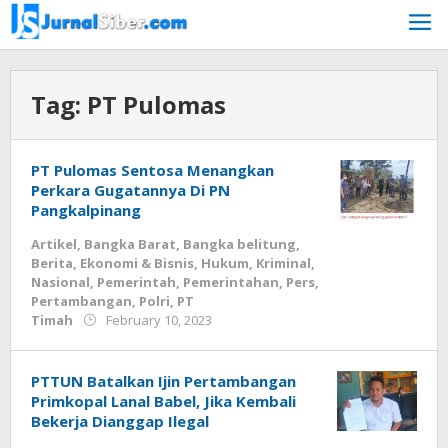
Skip
to
content
Tag:
PT Pulomas
PT Pulomas Sentosa Menangkan
Perkara Gugatannya Di PN
Pangkalpinang
Artikel
,
Bangka Barat
,
Bangka belitung
,
Berita
,
Ekonomi & Bisnis
,
Hukum
,
Kriminal
,
Nasional
,
Pemerintah
,
Pemerintahan
,
Pers
,
Pertambangan
,
Polri
,
PT
by
Timah
February 10, 2023
Jurnalsiber
PTTUN Batalkan Ijin Pertambangan
Primkopal Lanal Babel, Jika Kembali
Bekerja Dianggap Ilegal