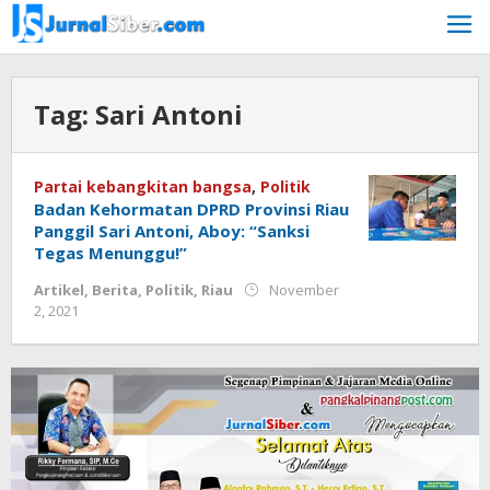
Skip
to
content
Tag:
Sari Antoni
Partai kebangkitan bangsa
,
Politik
Badan Kehormatan DPRD Provinsi Riau
Panggil Sari Antoni, Aboy: “Sanksi
Tegas Menunggu!”
Artikel
,
Berita
,
Politik
,
Riau
November
by
2, 2021
Jurnalsiber